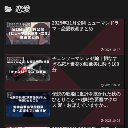
恋愛
2025年11月公開 ヒューマンドラ
2025年11月公開
マ・恋愛映画まとめ
2025.10.27
チェンソーマン レゼ編｜切なす
アクション
ぎる恋と爆発の映像美に酔う100
分
2025.10.08
伝説の歌姫に度肝を抜かれた秋の
SF
ひとりごと 〜超時空要塞マクロ
ス 愛・おぼえていますか
（1984）レビュー〜
2025.10.03