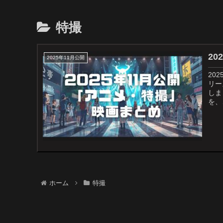
特撮
2
2025年11月公開
20
リー
しま
を、
ホーム
特撮