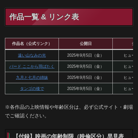
作品一覧 & リンク表
作品名（公式リンク）
公開日
ジ
遠い山なみの光
2025年9月5日（金）
ヒュー
バード ここから羽ばたく
2025年9月5日（金）
ヒュー
九月と七月の姉妹
2025年9月5日（金）
ヒュー
タンゴの後で
2025年9月5日（金）
ヒュー
※各作品の上映情報や年齢区分は、必ず公式サイト・劇場
でご確認ください。
【付録】映画の年齢制限（映倫区分）早見表