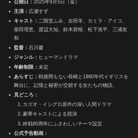
公開日：
2025年9月5日（金）
主演：
広瀬すず
キャスト：
二階堂ふみ、吉田羊、カミラ・アイコ、
柴田理恵、渡辺大知、鈴木碧桜、松下洸平、三浦友
和
監督：
石川慶
ジャンル：
ヒューマンドラマ
年齢制限：
未定
あらすじ：
戦後間もない長崎と1980年代イギリスを
舞台に、記憶と秘密が交錯する女たちの物語。
見どころ：
カズオ・イシグロ原作の深い人間ドラマ
豪華キャストによる競演
終戦80周年にふさわしいテーマ設定
公式予告動画：