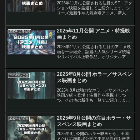
2025年11月に公開される注目のSF・アク
ション映画を厳選してご紹介します。シ
リーズ最新作や人気劇場アニメ、新人監
督による社会派スリラーまで、多彩なラ
インナップでお届け。話題の「プレデタ
ー：バッドランド」を筆頭に、「羅小黒
2025年11月公開 アニメ・特撮映
2025年11月公開
戦記２ ぼくらが...
画まとめ
2025年11月に公開される注目のアニメ映
画を一挙紹介。話題の人気シリーズ続編
やリバイバル上映作品、オリジナルアニ
メまで幅広く網羅しました。大スクリー
ンで味わえる迫力の映像体験と深い物語
世界を、この記事でしっかりチェックし
2025年8月公開 ホラー／サスペン
2025年8月公開
ましょう。劇場版 ...
ス映画まとめ
2025年8月は強力なホラー／サスペンス
映画が続々登場！注目作を深掘りしつ
つ、その他の新作も一覧でご紹介しま
す。ジャンルの幅広さと、“恐怖”＆“緊
張”の質感の違いもお楽しみください。近
畿地方のある場所について公開日：2025
2025年9月公開の注目ホラー・サ
2025年9月公開
年8月8日主演：...
スペンス映画まとめ
2025年9月公開のホラー映画から、全国
または広域劇場公開の主要話題作を厳選