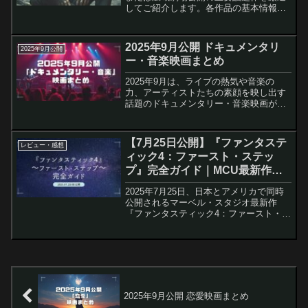
してご紹介します。各作品の基本情報に
加え、注目ポイントや公式予告動画・劇
場案内も掲載。ホラー映画ファン必見で
す。カラダ探し THE LAST NIGHT公開
2025年9月公開 ドキュメンタリ
2025年9月公開
日：20...
ー・音楽映画まとめ
2025年9月は、ライブの熱気や音楽の
力、アーティストたちの素顔を映し出す
話題のドキュメンタリー・音楽映画が劇
場公開されます。全国公開・広域公開の
主要作品を厳選して紹介しますので、秋
の映画鑑賞計画やトレンドチェックにご
【7月25日公開】『ファンタステ
レビュー・感想
活用ください。純烈ドキ...
ィック4：ファースト・ステッ
プ』完全ガイド｜MCU最新作の
見どころを徹底解説！
2025年7月25日、日本とアメリカで同時
公開されるマーベル・スタジオ最新作
『ファンタスティック4：ファースト・ス
テップ』。この記事では、初めてファン
タスティック・フォーに触れる方から
MCUファンまで楽しめるよう、作品の基
本情報から過去作と...
2025年9月公開 恋愛映画まとめ