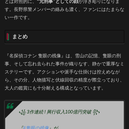
とは対照的に、
“元刑事”としての顔
が浮き彫りになりま
す。長野県警メンバーの絡みも濃く、ファンにはたまらな
い一作です。
まとめ
『名探偵コナン 隻眼の残像』は、雪山の記憶、隻眼の刑
事、そして忘れ去られた事件が織りなす、静かで重厚なミ
ステリーです。アクションや派手な仕掛けは控えめなが
ら、その分、人物描写と伏線回収の精度が際立っており、
大人の鑑賞にも十分耐える構成となっています。
꧁ 3作連続 ! 興行収入100億円突破 ꧂
『
#隻眼の残像
』が