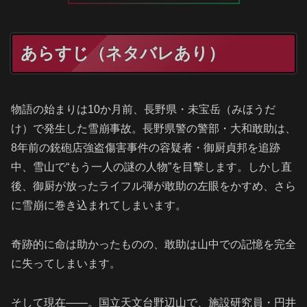
あらすじ（ネタバレあり）
物語の始まりは10か月前、長野県・未宝岳（みほうだ
け）で発生した雪崩事故。長野県警の警部・大和敢助は、
8年前の銃砲店強盗傷害事件の容疑者・御厨貞邦を追跡
中、雪山で“もう一人の謎の人物”を目撃します。しかし直
後、御厨が放ったライフル弾が敢助の左眼をかすめ、さら
に雪崩に巻き込まれてしまいます。
奇跡的に命は助かったものの、敢助は山中での記憶を完全
に失ってしまいます。
そして現在——。国立天文台野辺山で、施設研究員・円井