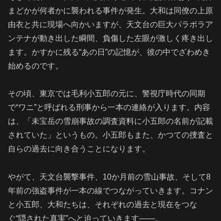
まどかが何者かに襲われる事件が発生。大和は同僚の上原
由衣と共に現場へ向かいますが、天文台の巨大パラボラア
ンテナが動き出した瞬間、負傷した左眼が激しく疼き出し
ます。かすかに残る“あの日”の記憶が、彼の中でざわめき
始めるのです。
その頃、東京では毛利小五郎の元に、警視庁時代の同期
で“ワニ”と呼ばれる刑事から一本の連絡が入ります。内容
は、「未宝岳の雪崩事故の調査資料に小五郎の名前が記載
されていた」というもの。小五郎もまた、かつての捜査と
自らの過去に向き合うことになります。
やがて、天文台襲撃事件、10か月前の雪山事故、そして8
年前の強盗事件が一本の線でつながっていきます。コナン
と小五郎、大和たちは、それぞれの過去と現在をつな
ぐ“隠された真実”へと迫っていきます——。