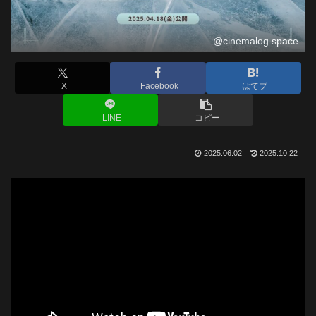
@cinemalog.space
X
Facebook
はてブ
LINE
コピー
2025.06.02
2025.10.22