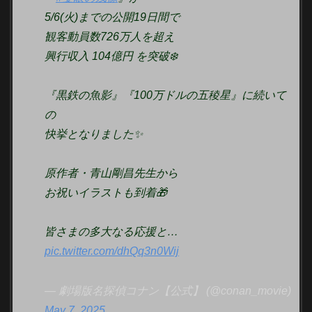
5/6(火)までの公開19日間で
観客動員数726万人を超え
興行収入 104億円 を突破❄️
『黒鉄の魚影』『100万ドルの五稜星』に続いて
の
快挙となりました✨
原作者・青山剛昌先生から
お祝いイラストも到着🎁
皆さまの多大なる応援と…
pic.twitter.com/dhQq3n0Wij
— 劇場版名探偵コナン【公式】 (@conan_movie)
May 7, 2025