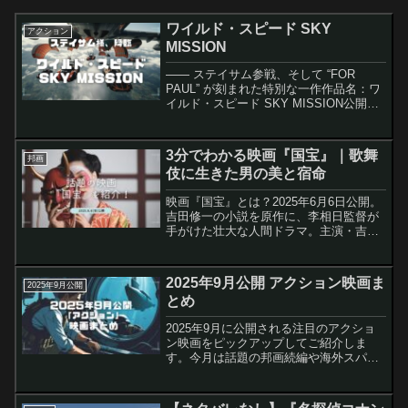
ワイルド・スピード SKY
アクション
MISSION
―― ステイサム参戦、そして “FOR
PAUL” が刻まれた特別な一作作品名：ワ
イルド・スピード SKY MISSION公開
日：2015年4月17日（日本）シリーズ：
ワイルド・スピード 第7作はじめに｜な
ぜ今『スカイミッション』を観たのか...
3分でわかる映画『国宝』｜歌舞
邦画
伎に生きた男の美と宿命
映画『国宝』とは？2025年6月6日公開。
吉田修一の小説を原作に、李相日監督が
手がけた壮大な人間ドラマ。主演・吉沢
亮、共演に横浜流星、高畑充希、渡辺謙
ほか豪華キャストが集結。歌舞伎の世界
で生き抜いた一人の男・喜久雄の50年を
2025年9月公開 アクション映画ま
2025年9月公開
描く感動作です。...
とめ
2025年9月に公開される注目のアクショ
ン映画をピックアップしてご紹介しま
す。今月は話題の邦画続編や海外スパイ
大作が登場。劇場で映画体験を満喫した
い方は、ぜひ最新の公開情報＆上映劇場
をチェックしてみてください。沈黙の艦