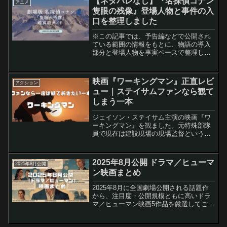
【ネタバレなし】『名探偵コナン
アニメ
隊 北極海大海戦公開日...
隻眼の残像』登場人物と事件の入
口を整理しました
※この記事では、予告編などで公開され
ている範囲の情報をもとに、物語の導入
部分と登場人物を事実ベースで整理して
います。映画をご覧になる前の参考にど
うぞ。劇場版『名探偵コナン』シリーズ
を毎年楽しみにしているファンも、今回
映画『ワーキングマン』正直レビ
アクション
初めて観る人も──。第2...
ュー｜ステイサムファンなら観て
しまう一本
ジェイソン・ステイサム主演の映画『ワ
ーキングマン』を観ました。元特殊部隊
員で現在は建設現場の現場監督という、
いかにもステイサムらしい設定の主人公
が、「家族のように接してくれる存在」
を守るために立ち上がるアクション映画
2025年8月公開 ドラマ／ヒューマ
2025年8月公開
です。正直に言うと、映画...
ン映画まとめ
2025年8月に全国劇場公開される話題作
から、注目度・公開規模ともに高いドラ
マ／ヒューマン映画5作品を厳選してご紹
介します。主要なドラマ／ヒューマン映
画 5作品劇場版 TOKYO MER～走る緊急