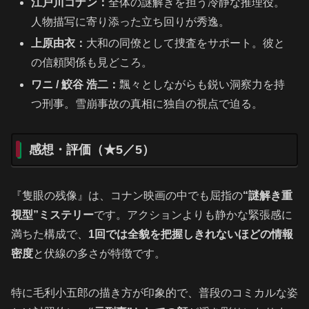
江戸川コナン：
全体の謎解きを担う冷静な推理役。
人物描写に寄り添った立ち回りが秀逸。
上原由衣：
大和の同僚として捜査をサポート。彼と
の信頼関係も見どころ。
ワニ
/ 鮫谷 浩二
：
飄々としながらも鋭い洞察力を持
つ刑事。雪崩事故の真相に独自の視点で迫る。
感想・評価（★5／5）
『隻眼の残像』は、コナン映画の中でも屈指の
“謎解き重
視型”ミステリー
です。アクションよりも静かな緊張感に
満ちた構成で、
1回では全貌を把握しきれないほどの情報
密度
と伏線の多さが特徴です。
特に毛利小五郎の描き方が印象的で、普段のコミカルな姿