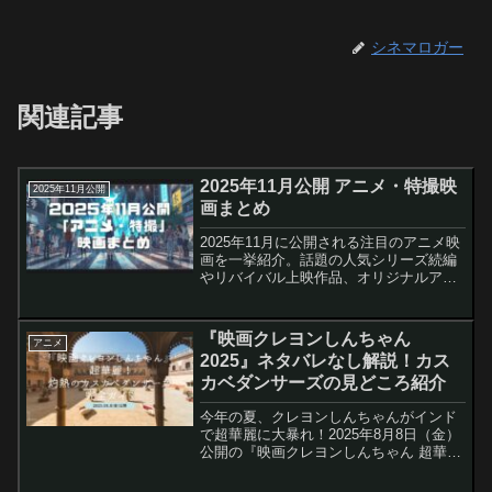
シネマロガー
関連記事
2025年11月公開 アニメ・特撮映
2025年11月公開
画まとめ
2025年11月に公開される注目のアニメ映
画を一挙紹介。話題の人気シリーズ続編
やリバイバル上映作品、オリジナルアニ
メまで幅広く網羅しました。大スクリー
ンで味わえる迫力の映像体験と深い物語
世界を、この記事でしっかりチェックし
『映画クレヨンしんちゃん
アニメ
ましょう。劇場版 ...
2025』ネタバレなし解説！カス
カベダンサーズの見どころ紹介
今年の夏、クレヨンしんちゃんがインド
で超華麗に大暴れ！2025年8月8日（金）
公開の『映画クレヨンしんちゃん 超華
麗！灼熱のカスカベダンサーズ』は、シ
リーズ第32作目にして、ダンス×友情×異