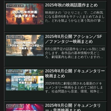
文化の魅力が詰まったエンタメ作品で
2025年秋の映画話題作まとめ
シーズンまとめ
す。家族で楽しめ...
映画好きの「ひとりごと」で、この秋気
になる新作6本をサクッとまとめてみまし
た。どれを観ようかなと迷う気分の“参考
ログ”にどうぞ。トロン：アレス■基本情
報公開日：2025年10月10日監督：ヨアヒ
ム・ローニング脚本：ジェシー・ウィグ
2025年8月公開 アクション／SF
トウ／ステ...
2025年8月公開
／ファンタジー映画まとめ
8月公開予定の話題作をジャンル別にご紹
介します。各作品の基本情報や見どこ
ろ、劇場案内も表にまとめていますの
で、観たい作品の上映劇場や公式情報も
スムーズにご確認いただけます。ジュラ
シック・ワールド／復活の大地
2025年8月公開 ドキュメンタリー
2025年8月公開
（Jurassic World: ...
映画まとめ
2025年8月に劇場公開される最新のドキ
ュメンタリー映画をまとめてご紹介しま
す。社会問題から音楽、環境、戦争とい
った多彩なテーマの注目作が揃いまし
た。それぞれの見どころや公開日、基本
情報を一目でチェックできます。気にな
2025年9月公開 ドキュメンタリ
2025年9月公開
る作品は劇場や公式サイ...
ー・音楽映画まとめ